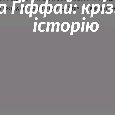
 Ґіффай: кріз
 посаду, але відзначилася ще й тим, що вписала св
історію