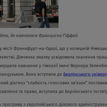
ьдта, де навчалася Франциска Ґіффай
у місті Франкфурт-на-Одері, що у колишній Німецьк
ємстві. Дівчинка змалку усвідомила значення праці,
авершила навчання у гімназії імені Вернера Зеленб
французькою. Вона вступила до
Берлінського універс
ий діагноз “слабкість голосових зв’язок” поставив
равління та право, вступила до Берлінського інстит
у програму з європейського ділового адмініструван