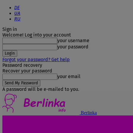
DE
UA
RU
Sign in
Welcome! Log into your account
your username
your password
Forgot your password? Get help
Password recovery
Recover your password
your email
A password will be e-mailed to you.
Berlinka