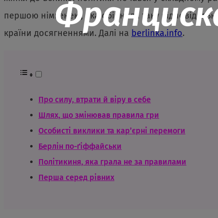
Франциска
першою німкенею, яка обійняла таку відповідальну
країни досягненнями. Далі на
berlinka.info
.
Про силу, втрати й віру в себе
Шлях, що змінював правила гри
Особисті виклики та кар’єрні перемоги
Берлін по-ґіффайськи
Політикиня, яка грала не за правилами
Перша серед рівних