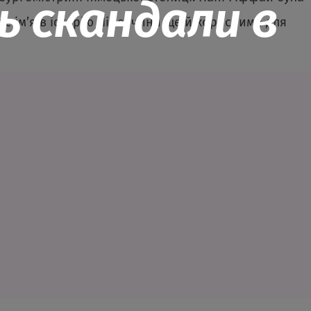
ь скандали в
оє ім’я в історію Німеччини ще й корисними для