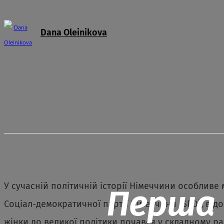
Dana Oleinikova
У сучасній політичній історії Німеччини особливе 
Перша 
Соціал-демократичної партії Німеччини (SPD), від
жінки до великої політики почався у складному ра