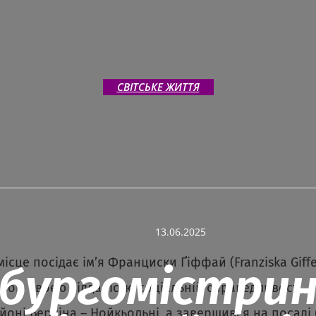
CВІТСЬКЕ ЖИТТЯ
Share
13.06.2025
місце посідає ім’я Франциски Ґіффай (Franziska Giff
бургомістрин
омою своєю відданістю соціальній справедливості, 
йоні Берліна – Нойкьольні, а завершився на посаді 