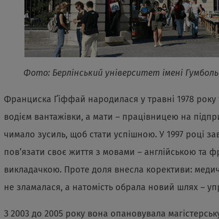
Фото: Берлінський університет імені Гумбол
Франциска Ґіффай народилася у травні 1978 року 
водієм вантажівки, а мати – працівницею на підпри
чимало зусиль, щоб стати успішною. У 1997 році з
пов’язати своє життя з мовами – англійською та 
викладачкою. Проте доля внесла корективи: медичн
не зламалася, а натомість обрала новий шлях – уп
З 2003 до 2005 року вона опановувала магістерськ