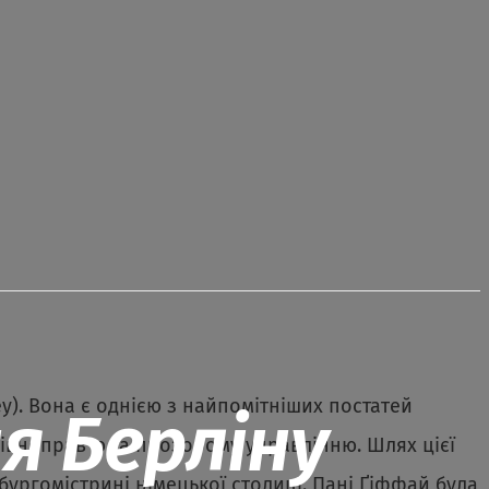
ey). Вона є однією з найпомітніших постатей
я Берліну
рівноправ’ю та прозорому управлінню. Шлях цієї
бургомістрині німецької столиці. Пані Ґіффай була